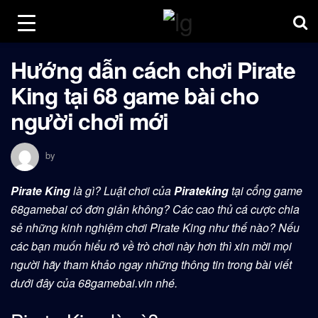
Hướng dẫn cách chơi Pirate
King tại 68 game bài cho
người chơi mới
by
Pirate King
là gì? Luật chơi của
Pirateking
tại cổng game
68gamebai có đơn giản không? Các cao thủ cá cược chia
sẻ những kinh nghiệm chơi Pirate King như thế nào? Nếu
các bạn muốn hiểu rõ về trò chơi này hơn thì xin mời mọi
người hãy tham khảo ngay những thông tin trong bài viết
dưới đây của 68gamebai.vin nhé.