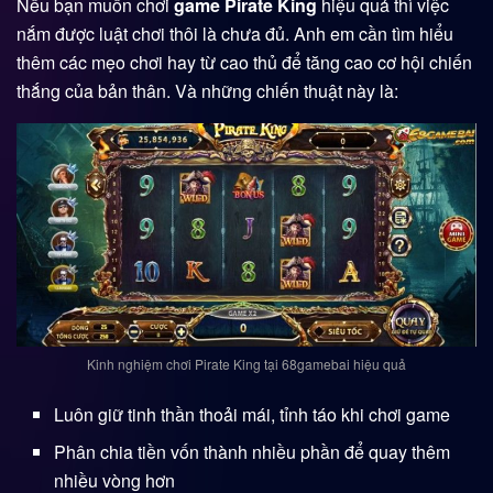
Nếu bạn muốn chơi
game Pirate King
hiệu quả thì việc
nắm được luật chơi thôi là chưa đủ. Anh em cần tìm hiểu
thêm các mẹo chơi hay từ cao thủ để tăng cao cơ hội chiến
thắng của bản thân. Và những chiến thuật này là:
Kinh nghiệm chơi Pirate King tại 68gamebai hiệu quả
Luôn giữ tinh thần thoải mái, tỉnh táo khi chơi game
Phân chia tiền vốn thành nhiều phần để quay thêm
nhiều vòng hơn