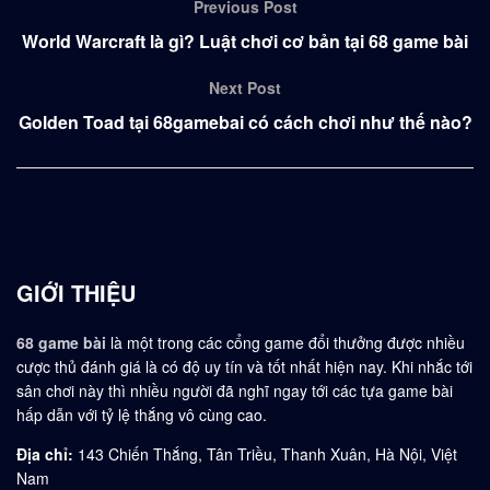
Previous Post
World Warcraft là gì? Luật chơi cơ bản tại 68 game bài
Next Post
Golden Toad tại 68gamebai có cách chơi như thế nào?
GIỚI THIỆU
68 game bài
là một trong các cổng game đổi thưởng được nhiều
cược thủ đánh giá là có độ uy tín và tốt nhất hiện nay. Khi nhắc tới
sân chơi này thì nhiều người đã nghĩ ngay tới các tựa game bài
hấp dẫn với tỷ lệ thắng vô cùng cao.
Địa chỉ:
143 Chiến Thắng, Tân Triều, Thanh Xuân, Hà Nội, Việt
Nam