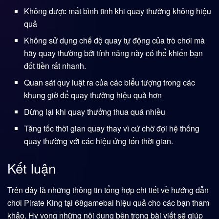
Không được mất bình tĩnh khi quay thưởng không hiệu
quả
Không sử dụng chế độ quay tự động của trò chơi mà
hãy quay thường bởi tính năng này có thể khiến bạn
đốt tiền rất nhanh.
Quan sát quy luật ra của các biểu tượng trong các
khung giờ để quay thưởng hiệu quả hơn
Dừng lại khi quay thưởng thua quá nhiều
Tăng tốc thời gian quay thay vì cứ chờ đợi hệ thống
quay thường với các hiệu ứng tốn thời gian.
Kết luận
Trên đây là những thông tin tổng hợp chi tiết về hướng dẫn
chơi Pirate King tại 68gamebai hiệu quả cho các bạn tham
khảo. Hy vọng những nội dung bên trong bài viết sẽ giúp