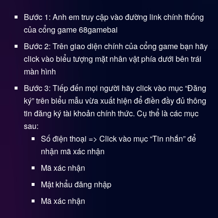
Bước 1: Anh em truy cập vào đường link chính thống
của cổng game 68gamebai
Bước 2: Trên giao diện chính của cổng game bạn hãy
click vào biểu tượng mặt nhân vật phía dưới bên trái
màn hình
Bước 3: Tiếp đến mọi người hãy click vào mục “Đăng
ký” trên biểu mẫu vừa xuất hiện để điền đầy đủ thông
tin đăng ký tài khoản chính thức. Cụ thể là các mục
sau:
Số điện thoại => Click vào mục “Tin nhắn” để
nhận mã xác nhận
Mã xác nhận
Mật khẩu đăng nhập
Mã xác nhận