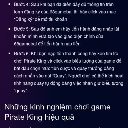
Bước 4: Sau khi bạn đã điền đầy đủ thông tin trên
form đăng ký của 68gamebai thì hãy click vào mục
“Đăng ký” để mở tài khoản
Bước 5: Sau đó anh em hãy tiến hành đăng nhập tài
khoản mình vừa tạo vào giao diện chính của
68gamebai để tiến hành nạp tiền.
Bước 6: Khi bạn nạp tiền thành công hãy kéo tìm trò
chơi Pirate King và click vào biểu tượng của game để
bắt đầu chọn mức tiền cược và quay thưởng bằng
cách nhấn vào nút “Quay”. Người chơi có thể kích hoạt
tính năng quay tự động bằng việc nhấn giữ biểu tượng
“quay”.
Những kinh nghiệm chơi game
Pirate King hiệu quả