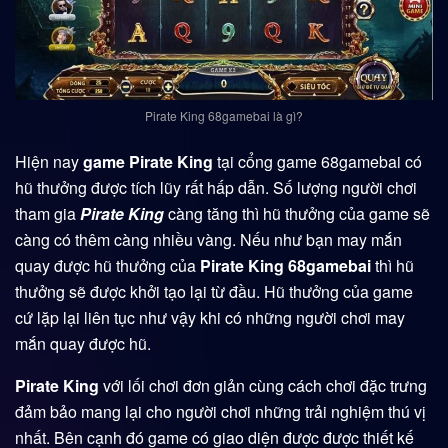
Pirate King 68gamebai là gì?
Hiện nay
game Pirate King
tại cổng game 68gamebai có
hũ thưởng được tích lũy rất hấp dẫn. Số lượng người chơi
tham gia
Pirate King
càng tăng thì hũ thưởng của game sẽ
càng có thêm càng nhiều vàng. Nếu như bạn may mắn
quay được hũ thưởng của
Pirate King 68gamebai
thì hũ
thưởng sẽ được khởi tạo lại từ đầu. Hũ thưởng của game
cứ lặp lại liên tục như vậy khi có những người chơi may
mắn quay được hũ.
Pirate King
với lối chơi đơn giản cùng cách chơi đặc trưng
đảm bảo mang lại cho người chơi những trải nghiệm thú vị
nhất. Bên cạnh đó game có giao diện được được thiết kế