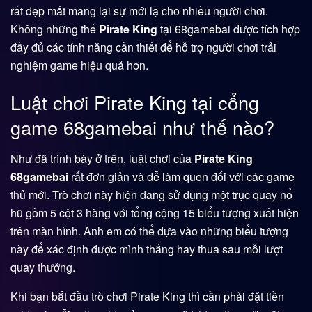
rất đẹp mắt mang lại sự mới lạ cho nhiều người chơi.
Không những thế
Pirate King
tại 68gamebai được tích hợp
đầy đủ các tính năng cần thiết để hỗ trợ người chơi trải
nghiệm game hiệu quả hơn.
Luật chơi Pirate King tại cổng
game 68gamebai như thế nào?
Như đã trình bày ở trên, luật chơi của
Pirate King
68gamebai
rất đơn giản và dễ làm quen đối với các game
thủ mới. Trò chơi này hiện đang sử dụng một trục quay nổ
hũ gồm 5 cột 3 hàng với tổng cộng 15 biểu tượng xuất hiện
trên màn hình. Anh em có thể dựa vào những biểu tượng
này để xác định được mình thắng hay thua sau mỗi lượt
quay thưởng.
Khi bạn bắt đầu trò chơi Pirate King thì cần phải đặt tiền