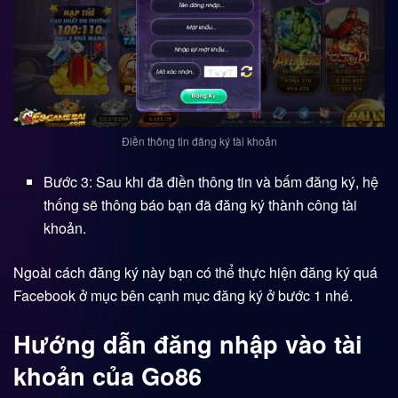
Điền thông tin đăng ký tài khoản
Bước 3: Sau khi đã điền thông tin và bấm đăng ký, hệ
thống sẽ thông báo bạn đã đăng ký thành công tài
khoản.
Ngoài cách đăng ký này bạn có thể thực hiện đăng ký quá
Facebook ở mục bên cạnh mục đăng ký ở bước 1 nhé.
Hướng dẫn đăng nhập vào tài
khoản của Go86