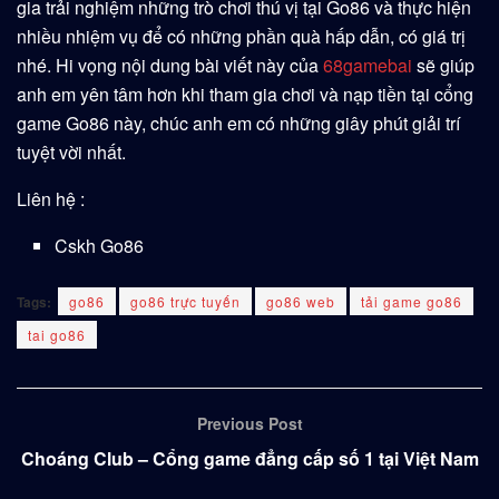
gia trải nghiệm những trò chơi thú vị tại Go86 và thực hiện
nhiều nhiệm vụ để có những phần quà hấp dẫn, có giá trị
nhé. Hi vọng nội dung bài viết này của
68gamebai
sẽ giúp
anh em yên tâm hơn khi tham gia chơi và nạp tiền tại cổng
game Go86 này, chúc anh em có những giây phút giải trí
tuyệt vời nhất.
Liên hệ :
Cskh
Go86
Tags:
go86
go86 trực tuyến
go86 web
tải game go86
tai go86
Previous Post
Choáng Club – Cổng game đẳng cấp số 1 tại Việt Nam