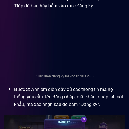
Tiếp đó bạn hãy bấm vào mục đăng ký.
Giao diện đăng ký tài khoản tại Go86
Bước 2: Anh em điền đầy đủ các thông tin mà hệ
thống yêu cầu: tên đăng nhập, mật khẩu, nhập lại mật
khẩu, mã xác nhận sau đó bấm “Đăng ký”.