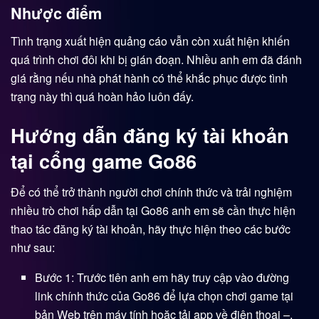
Nhược điểm
Tình trạng xuất hiện quảng cáo vẫn còn xuất hiện khiến
quá trình chơi đôi khi bị gián đoạn. Nhiều anh em đã đánh
giá rằng nếu nhà phát hành có thể khắc phục được tình
trạng này thì quá hoàn hảo luôn đấy.
Hướng dẫn đăng ký tài khoản
tại cổng game Go86
Để có thể trở thành người chơi chính thức và trải nghiệm
nhiều trò chơi hấp dẫn tại Go86 anh em sẽ cần thực hiện
thao tác đăng ký tài khoản, hãy thực hiện theo các bước
như sau:
Bước 1: Trước tiên anh em hãy truy cập vào đường
link chính thức của Go86 để lựa chọn chơi game tại
bản Web trên máy tính hoặc tải app về điện thoại –.