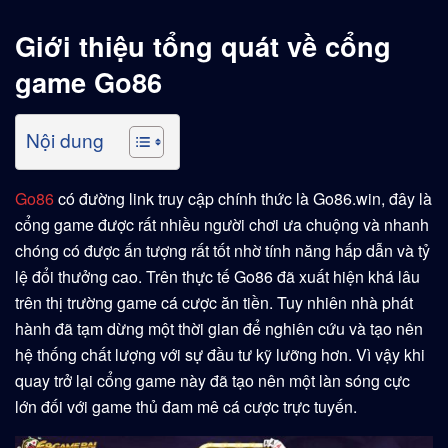
Giới thiệu tổng quát về cổng
game Go86
Nội dung
Go86
có đường link truy cập chính thức là Go86.win, đây là
cổng game được rất nhiều người chơi ưa chuộng và nhanh
chóng có được ấn tượng rất tốt nhờ tính năng hấp dẫn và tỷ
lệ đổi thưởng cao. Trên thực tế Go86 đã xuất hiện khá lâu
trên thị trường game cá cược ăn tiền. Tuy nhiên nhà phát
hành đã tạm dừng một thời gian để nghiên cứu và tạo nên
hệ thống chất lượng với sự đầu tư kỹ lưỡng hơn. Vì vậy khi
quay trở lại cổng game này đã tạo nên một làn sóng cực
lớn đối với game thủ đam mê cá cược trực tuyến.