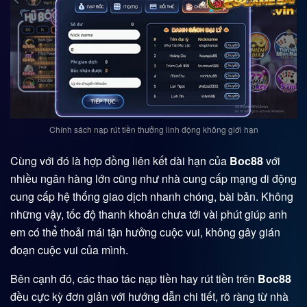
Chính sách nạp rút tiền thưởng linh động không giới hạn
Cùng với đó là hợp đồng liên kết dài hạn của
Boc88
với
nhiều ngân hàng lớn cũng như nhà cung cấp mạng di động
cung cấp hệ thống giao dịch nhanh chóng, bài bản. Không
những vậy, tốc độ thanh khoản chưa tới vài phút giúp anh
em có thể thoải mái tận hưởng cuộc vui, không gây gián
đoạn cuộc vui của mình.
Bên cạnh đó, các thao tác nạp tiền hay rút tiền trên
Boc88
đều cực kỳ đơn giản với hướng dẫn chi tiết, rõ ràng từ nhà