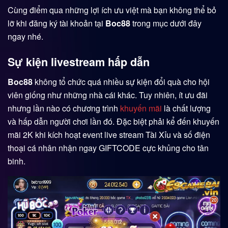
Cùng điểm qua những lợi ích ưu việt mà bạn không thể bỏ
lỡ khi đăng ký tài khoản tại
Boc88
trong mục dưới đây
ngay nhé.
Sự kiện livestream hấp dẫn
Boc88
không tổ chức quá nhiều sự kiện đổi quà cho hội
viên giống như những nhà cái khác. Tuy nhiên, ít ưu đãi
nhưng lần nào có chương trình
khuyến mãi
là chất lượng
và hấp dẫn người chơi lần đó. Đặc biệt phải kể đến khuyến
mãi 2K khi kích hoạt event live stream Tài Xỉu và số điện
thoại cá nhân nhận ngay GIFTCODE cực khủng cho tân
binh.