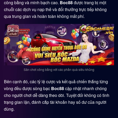
công bằng và minh bạch cao.
Boc88
được trang bị một
chuỗi các dịch vụ nạp thẻ và đổi thưởng trực tiếp không
qua trung gian và hoàn toàn không mất phí.
Sân chơi công bằng với các phần quà siêu khủng
Bên cạnh đó, các tỷ lệ cược và kết quả chiến thắng từng
vòng đều được sòng bạc
Boc88
cập nhật nhanh chóng
cho người chơi dễ dàng theo dõi. Tuyệt đối không có tình
trạng gian lận, đánh cắp tài khoản hay số dư của người
dùng.