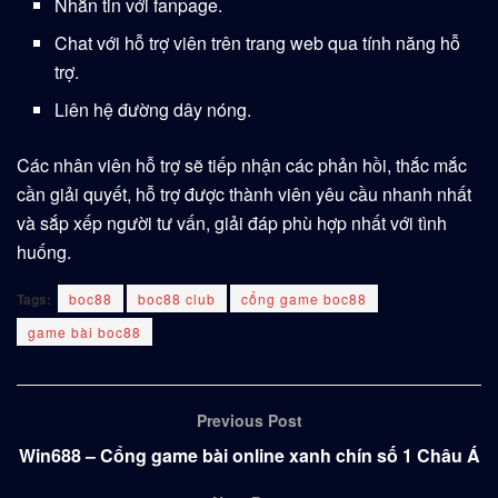
Nhắn tin với fanpage.
Chat với hỗ trợ viên trên trang web qua tính năng hỗ
trợ.
Liên hệ đường dây nóng.
Các nhân viên hỗ trợ sẽ tiếp nhận các phản hồi, thắc mắc
cần giải quyết, hỗ trợ được thành viên yêu cầu nhanh nhất
và sắp xếp người tư vấn, giải đáp phù hợp nhất với tình
huống.
Tags:
boc88
boc88 club
cổng game boc88
game bài boc88
Previous Post
Win688 – Cổng game bài online xanh chín số 1 Châu Á