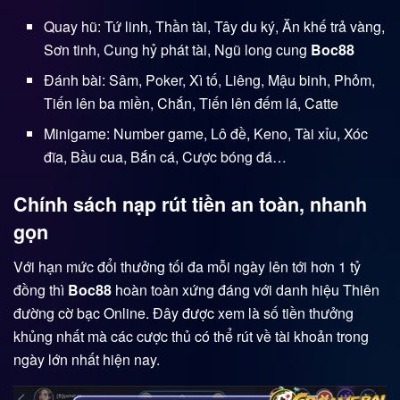
Quay hũ: Tứ linh, Thần tài, Tây du ký, Ăn khế trả vàng,
Sơn tinh, Cung hỷ phát tài, Ngũ long cung
Boc88
Đánh bài: Sâm, Poker, Xì tố, Liêng, Mậu binh, Phỏm,
Tiến lên ba miền, Chắn, Tiến lên đếm lá, Catte
Minigame: Number game, Lô đề, Keno, Tài xỉu, Xóc
đĩa, Bầu cua, Bắn cá, Cược bóng đá…
Chính sách nạp rút tiền an toàn, nhanh
gọn
Với hạn mức đổi thưởng tối đa mỗi ngày lên tới hơn 1 tỷ
đồng thì
Boc88
hoàn toàn xứng đáng với danh hiệu Thiên
đường cờ bạc Online. Đây được xem là số tiền thưởng
khủng nhất mà các cược thủ có thể rút về tài khoản trong
ngày lớn nhất hiện nay.