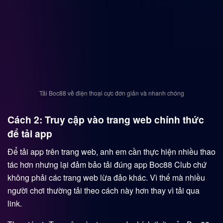
Tải Boc88 về điện thoại cực đơn giản và nhanh chóng
Cách 2: Truy cập vào trang web chính thức
để tải app
Để tải app trên trang web, anh em cần thực hiện nhiều thao
tác hơn nhưng lại đảm bảo tải đúng app Boc88 Club chứ
không phải các trang web lừa đảo khác. Vì thế mà nhiều
người chơi thường tải theo cách này hơn thay vì tải qua
link.