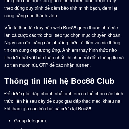
thời gian chờ đợi. Các giao dịch rút tiền luôn được xử lý
theo đúng quy trình để đảm bảo tính minh bạch, đem lại
công bằng cho thành viên.
Vẫn là thao tác truy cập web Boc88 quen thuộc như các
lần cá cược các trò chơi, tiếp tục chọn mục chuyển khoản.
Ngay sau đó, bảng các phương thức rút tiền và các thông
tin cần cung cấp tương ứng. Anh em thấy hình thức nào
tiện lợi nhất với bản thân nhất thì chọn rồi điền thông tin và
số tiền muốn rút, OTP để xác nhận rút tiền.
Thông tin liên hệ Boc88 Club
Để được giải đáp nhanh nhất anh em có thể chọn các hình
thức liên hệ sau đây để được giải đáp thắc mắc, khiếu nại
khi tham gia các trò chơi cá cược tại Boc88.
Group telegram.