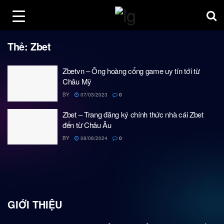
Thẻ:
Zbet
Zbetvn – Ông hoàng cổng game uy tín tới từ
Châu Mỹ
BY
07/03/2023
0
Zbet – Trang đăng ký chính thức nhà cái Zbet
đến từ Châu Âu
BY
08/06/2024
0
GIỚI THIỆU