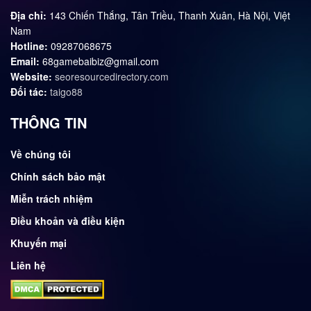
Địa chỉ:
143 Chiến Thắng, Tân Triều, Thanh Xuân, Hà Nội, Việt
Nam
Hotline:
09287068675
Email:
68gamebaibiz@gmail.com
Website:
seoresourcedirectory.com
Đối tác:
taigo88
THÔNG TIN
Về chúng tôi
Chính sách bảo mật
Miễn trách nhiệm
Điều khoản và điều kiện
Khuyến mại
Liên hệ