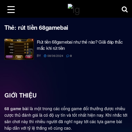
Thẻ:
rút tiền 68gamebai
Rút tiền 68gamebai như thế nào? Giải đáp thắc
mắc khi rút tiền
BY
08/06/2024
0
GIỚI THIỆU
68 game bài
là một trong các cổng game đổi thưởng được nhiều
cược thủ đánh giá là có độ uy tín và tốt nhất hiện nay. Khi nhắc tới
sân chơi này thì nhiều người đã nghĩ ngay tới các tựa game bài
hấp dẫn với tỷ lệ thắng vô cùng cao.